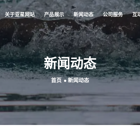
关于
亚星网站
产品展示
新闻动态
公司服务
互
新闻动态
首页
新闻动态