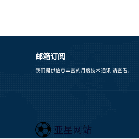
邮箱订阅
我们提供信息丰富的月度技术通讯-请查看。