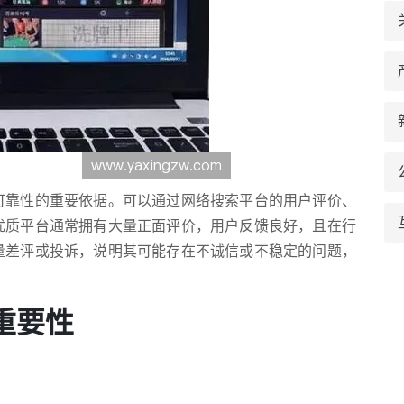
可靠性的重要依据。可以通过网络搜索平台的用户评价、
优质平台通常拥有大量正面评价，用户反馈良好，且在行
量差评或投诉，说明其可能存在不诚信或不稳定的问题，
重要性